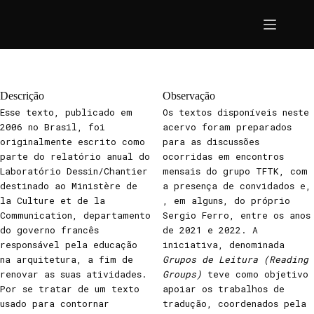
Pular
para
o
conteúdo
Descrição
Observação
Esse texto, publicado em
Os textos disponíveis neste
2006 no Brasil, foi
acervo foram preparados
originalmente escrito como
para as discussões
parte do relatório anual do
ocorridas em encontros
Laboratório Dessin/Chantier
mensais do grupo TFTK, com
destinado ao Ministère de
a presença de convidados e,
la Culture et de la
, em alguns, do próprio
Communication, departamento
Sergio Ferro, entre os anos
do governo francês
de 2021 e 2022. A
responsável pela educação
iniciativa, denominada
na arquitetura, a fim de
Grupos de Leitura (Reading
renovar as suas atividades.
Groups)
teve como objetivo
Por se tratar de um texto
apoiar os trabalhos de
usado para contornar
tradução, coordenados pela