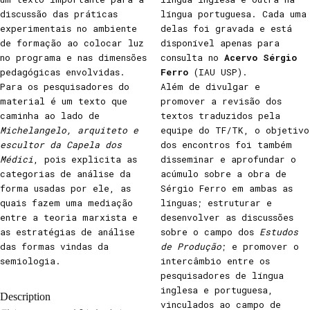
discussão das práticas
língua portuguesa. Cada uma
experimentais no ambiente
delas foi gravada e está
de formação ao colocar luz
disponível apenas para
no programa e nas dimensões
consulta no
Acervo Sérgio
pedagógicas envolvidas.
Ferro
(IAU USP).
Para os pesquisadores do
Além de divulgar e
material é um texto que
promover a revisão dos
caminha ao lado de
textos traduzidos pela
Michelangelo, arquiteto e
equipe do TF/TK, o objetivo
escultor da Capela dos
dos encontros foi também
Médici
, pois explicita as
disseminar e aprofundar o
categorias de análise da
acúmulo sobre a obra de
forma usadas por ele, as
Sérgio Ferro em ambas as
quais fazem uma mediação
línguas; estruturar e
entre a teoria marxista e
desenvolver as discussões
as estratégias de análise
sobre o campo dos
Estudos
das formas vindas da
de Produção
; e promover o
semiologia.
intercâmbio entre os
pesquisadores de língua
inglesa e portuguesa,
Description
vinculados ao campo de