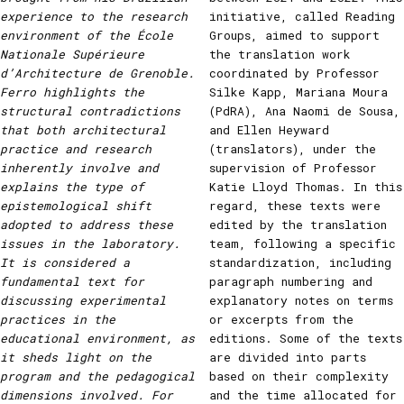
experience to the research
initiative, called Reading
environment of the École
Groups, aimed to support
Nationale Supérieure
the translation work
d’Architecture de Grenoble.
coordinated by Professor
Ferro highlights the
Silke Kapp, Mariana Moura
structural contradictions
(PdRA), Ana Naomi de Sousa,
that both architectural
and Ellen Heyward
practice and research
(translators), under the
inherently involve and
supervision of Professor
explains the type of
Katie Lloyd Thomas. In this
epistemological shift
regard, these texts were
adopted to address these
edited by the translation
issues in the laboratory.
team, following a specific
It is considered a
standardization, including
fundamental text for
paragraph numbering and
discussing experimental
explanatory notes on terms
practices in the
or excerpts from the
educational environment, as
editions. Some of the texts
it sheds light on the
are divided into parts
program and the pedagogical
based on their complexity
dimensions involved. For
and the time allocated for