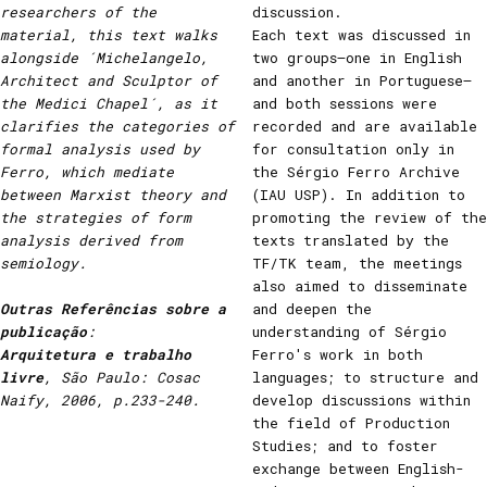
researchers of the
discussion.
material, this text walks
Each text was discussed in
alongside ´Michelangelo,
two groups—one in English
Architect and Sculptor of
and another in Portuguese—
the Medici Chapel´, as it
and both sessions were
clarifies the categories of
recorded and are available
formal analysis used by
for consultation only in
Ferro, which mediate
the Sérgio Ferro Archive
between Marxist theory and
(IAU USP). In addition to
the strategies of form
promoting the review of the
analysis derived from
texts translated by the
semiology.
TF/TK team, the meetings
also aimed to disseminate
Outras Referências sobre a
and deepen the
publicação
:
understanding of Sérgio
Arquitetura e trabalho
Ferro's work in both
livre
, São Paulo: Cosac
languages; to structure and
Naify, 2006, p.233-240.
develop discussions within
the field of Production
Studies; and to foster
exchange between English-