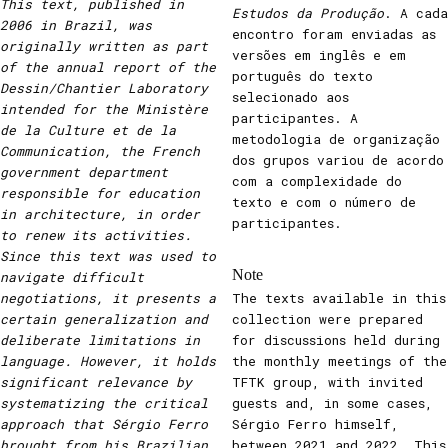
This text, published in
Estudos da Produção
. A cada
2006 in Brazil, was
encontro foram enviadas as
originally written as part
versões em inglês e em
of the annual report of the
português do texto
Dessin/Chantier Laboratory
selecionado aos
intended for the Ministère
participantes. A
de la Culture et de la
metodologia de organização
Communication, the French
dos grupos variou de acordo
government department
com a complexidade do
responsible for education
texto e com o número de
in architecture, in order
participantes.
to renew its activities.
Since this text was used to
Note
navigate difficult
negotiations, it presents a
The texts available in this
certain generalization and
collection were prepared
deliberate limitations in
for discussions held during
language. However, it holds
the monthly meetings of the
significant relevance by
TFTK group, with invited
systematizing the critical
guests and, in some cases,
approach that Sérgio Ferro
Sérgio Ferro himself,
brought from his Brazilian
between 2021 and 2022. This