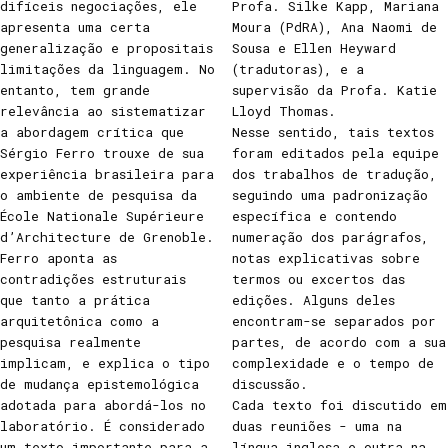
difíceis negociações, ele
Profa. Silke Kapp, Mariana
apresenta uma certa
Moura (PdRA), Ana Naomi de
generalização e propositais
Sousa e Ellen Heyward
limitações da linguagem. No
(tradutoras), e a
entanto, tem grande
supervisão da Profa. Katie
relevância ao sistematizar
Lloyd Thomas.
a abordagem crítica que
Nesse sentido, tais textos
Sérgio Ferro trouxe de sua
foram editados pela equipe
experiência brasileira para
dos trabalhos de tradução,
o ambiente de pesquisa da
seguindo uma padronização
École Nationale Supérieure
específica e contendo
d’Architecture de Grenoble.
numeração dos parágrafos,
Ferro aponta as
notas explicativas sobre
contradições estruturais
termos ou excertos das
que tanto a prática
edições. Alguns deles
arquitetônica como a
encontram-se separados por
pesquisa realmente
partes, de acordo com a sua
implicam, e explica o tipo
complexidade e o tempo de
de mudança epistemológica
discussão.
adotada para abordá-los no
Cada texto foi discutido em
laboratório. É considerado
duas reuniões - uma na
um texto importante para a
língua inglesa e outra na