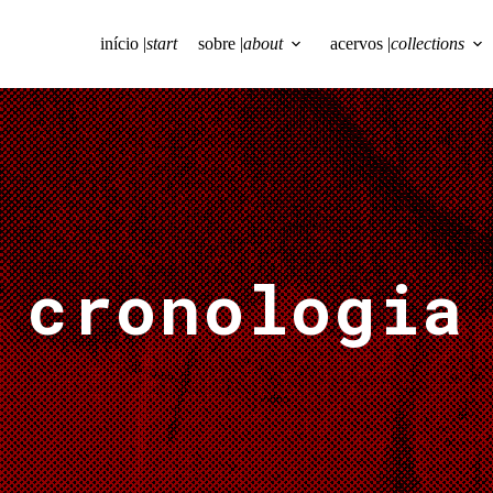
início |
start
sobre |
about
acervos |
collections
cronologia