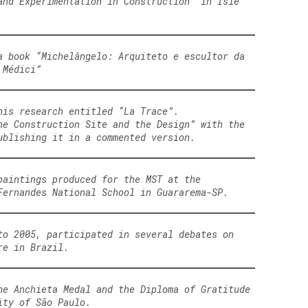
and Experimentation in Construction” in Isle
a book “Michelângelo: Arquiteto e escultor da
 Médici”
his research entitled “La Trace”.
he Construction Site and the Design” with the
ublishing it in a commented version.
paintings produced for the MST at the
Fernandes National School in Guararema-SP.
to 2005, participated in several debates on
re in Brazil.
he Anchieta Medal and the Diploma of Gratitude
ity of São Paulo.