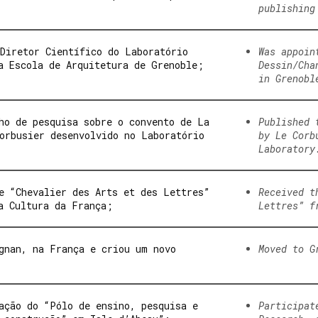
publishing
Diretor Científico do Laboratório
Was appoin
a Escola de Arquitetura de Grenoble;
Dessin/Cha
in Grenobl
ho de pesquisa sobre o convento de La
Published 
orbusier desenvolvido no Laboratório
by Le Corb
Laboratory
e “Chevalier des Arts et des Lettres”
Received t
a Cultura da França;
Lettres” f
gnan, na França e criou um novo
Moved to G
ação do “Pólo de ensino, pesquisa e
Participat