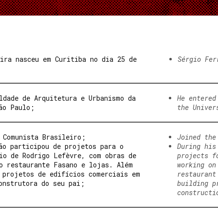
ira nasceu em Curitiba no dia 25 de
Sérgio Fer
ldade de Arquitetura e Urbanismo da
He entered
ão Paulo;
the Univer
 Comunista Brasileiro;
Joined the
ão participou de projetos para o
During his
io de Rodrigo Lefèvre, com obras de
projects f
o restaurante Fasano e lojas. Além
working on
 projetos de edifícios comerciais em
restaurant
onstrutora do seu pai;
building p
constructi