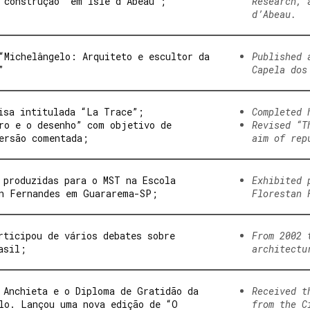
 construção” em Isle d’Abeau”;
Research, 
d’Abeau.
“Michelângelo: Arquiteto e escultor da
Published 
”
Capela dos
isa intitulada “La Trace”;
Completed 
ro e o desenho” com objetivo de
Revised “T
ersão comentada;
aim of rep
 produzidas para o MST na Escola
Exhibited 
n Fernandes em Guararema-SP;
Florestan 
rticipou de vários debates sobre
From 2002 
asil;
architectu
 Anchieta e o Diploma de Gratidão da
Received t
lo. Lançou uma nova edição de “O
from the C