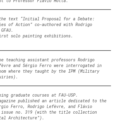
nt to Professor Flávio Motta.
the text “Initial Proposal for a Debate:
ies of Action” co-authored with Rodrigo
 GFAU.
irst solo painting exhibitions.
he teaching assistant professors Rodrigo
fèvre and Sérgio Ferro were interrogated in
oom where they taught by the IPM (Military
uiries).
hing graduate courses at FAU-USP.
agazine published an article dedicated to the
rgio Ferro, Rodrigo Lefèvre, and Flávio
 issue no. 319 (with the title collection
tal Architecture”).