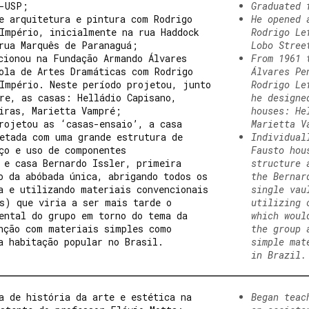
-USP;
Graduated 
e arquitetura e pintura com Rodrigo
He opened 
Império, inicialmente na rua Haddock
Rodrigo Le
rua Marquês de Paranaguá;
Lobo Stree
cionou na Fundação Armando Álvares
From 1961 
ola de Artes Dramáticas com Rodrigo
Álvares Pe
Império. Neste período projetou, junto
Rodrigo Le
re, as casas: Helládio Capisano,
he designe
iras, Marietta Vampré;
houses: He
rojetou as ‘casas-ensaio’, a casa
Marietta V
etada com uma grande estrutura de
Individual
ço e uso de componentes
Fausto hou
 e casa Bernardo Issler, primeira
structure 
o da abóbada única, abrigando todos os
the Bernar
a e utilizando materiais convencionais
single vau
s) que viria a ser mais tarde o
utilizing 
ental do grupo em torno do tema da
which woul
nção com materiais simples como
the group 
a habitação popular no Brasil.
simple mat
in Brazil.
a de história da arte e estética na
Began teac