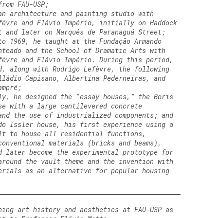
from FAU-USP;
an architecture and painting studio with
fèvre and Flávio Império, initially on Haddock
t and later on Marquês de Paranaguá Street;
to 1969, he taught at the Fundação Armando
nteado and the School of Dramatic Arts with
fèvre and Flávio Império. During this period,
d, along with Rodrigo Lefèvre, the following
lládio Capisano, Albertina Pederneiras, and
ampré;
ly, he designed the “essay houses,” the Boris
se with a large cantilevered concrete
and the use of industrialized components; and
do Issler house, his first experience using a
lt to house all residential functions,
conventional materials (bricks and beams),
d later become the experimental prototype for
around the vault theme and the invention with
erials as an alternative for popular housing
hing art history and aesthetics at FAU-USP as