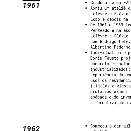
Graduou-se na FAU
1961
Abriu um ateliê d
Lefèvre e Flávio 
Lobo e depois na 
De 1961 a 1969 le
Penteado e na esc
Lefèvre e Flávio 
com Rodrigo Lefèv
Albertina Pederne
Individualmente p
Boris Fausto proj
concreto em balan
industrializados;
experiência do us
usos da residênci
(tijolos e vigota
protótipo experim
abóbada e da inve
alternativa para 
Começou a dar aul
1962