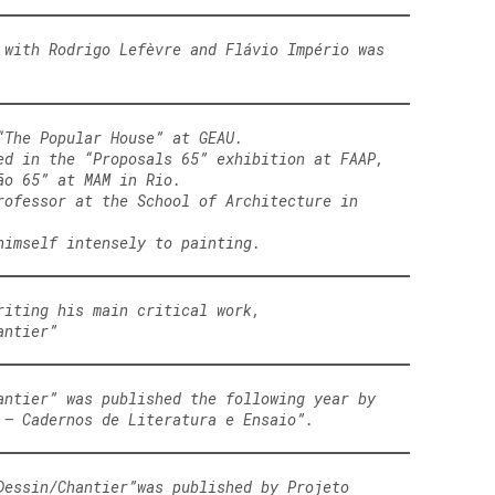
 with Rodrigo Lefèvre and Flávio Império was
“The Popular House” at GEAU.
ed in the “Proposals 65” exhibition at FAAP,
ão 65” at MAM in Rio.
rofessor at the School of Architecture in
himself intensely to painting.
riting his main critical work,
hantier”
antier” was published the following year by
 – Cadernos de Literatura e Ensaio”.
Dessin/Chantier”was published by Projeto