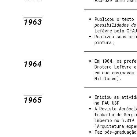
FAU-USP como assi
Publicou o texto 
1963
possibilidades de
Lefèvre pela GFAU
Realizou suas pri
pintura;
Em 1964, os profe
1964
Brotero Lefèvre e
em que ensinavam 
Militares).
Iniciou as ativid
1965
na FAU USP
A Revista Acrópol
trabalho de Sergi
Império no n.319 
“Arquitetura expe
Faz pós-graduação