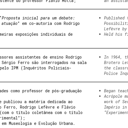
stente do professor Flávio Motta;
an assista
“
Proposta inicial para um debate:
Published 
 atuação
” em co-autoria com Rodrigo
Possibilit
Lefèvre by
meiras exposições individuais de
Held his f
ssores assistentes de ensino Rodrigo
In 1964, t
 Sérgio Ferro são interrogados na sala
Brotero Le
pelo IPM (Inquéritos Policiais-
the classr
Police Inq
ades como professor de pós-graduação
Began teac
Acrópole m
e publicou a matéria dedicada ao
work of Se
o Ferro, Rodrigo Lefèvre e Flávio
Império in
(com o título coletânea com o título
“Experimen
rimental”);
 em Museologia e Evolução Urbana.