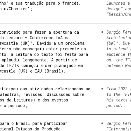
nho” e sua tradução para o francês,
Launched a
sin/Chantier”;
Design” an
“Dessin/Ch
convidado para fazer a abertura da
Sergio Fer
chitecture – Conference IoA na
Architectu
ewcastle (UK)”. Devido a um problema
(UK)”. Due
Ferro não conseguiu estar presente no
to attend 
nto, a leitura do texto foi feita para
audience t
 aplaudiu longamente. A partir de
on, the TF
de TF/TK começou a ser planejado em
between Ne
wcastle (UK) e IAU (Brasil).
rticipou das atividades relacionadas ao
From 2022 
alestras, revisões, discussões sobre
to the TFT
os de Leituras) e dos eventos
his texts 
e o período;
period.
para o Brasil para participar
Sérgio Fer
cional Estudos da Produção:
“Internati