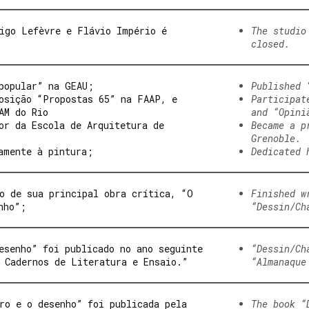
igo Lefèvre e Flávio Império é
The studio
closed.
popular” na GEAU;
Published 
osição “Propostas 65” na FAAP, e
Participat
AM do Rio
and “Opini
or da Escola de Arquitetura de
Became a p
Grenoble.
amente à pintura;
Dedicated 
o de sua principal obra crítica, “O
Finished w
nho”;
“Dessin/C
esenho” foi publicado no ano seguinte
“Dessin/Ch
 Cadernos de Literatura e Ensaio.”
“Almanaque
ro e o desenho” foi publicada pela
The book “