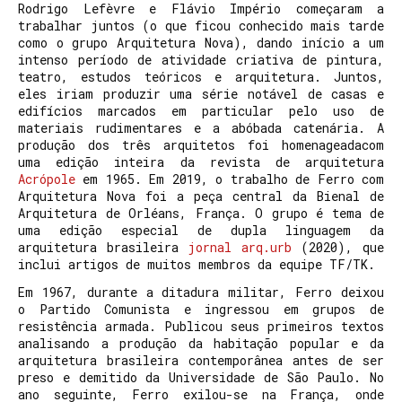
Rodrigo Lefèvre e Flávio Império começaram a
trabalhar juntos (o que ficou conhecido mais tarde
como o grupo Arquitetura Nova), dando início a um
intenso período de atividade criativa de pintura,
teatro, estudos teóricos e arquitetura. Juntos,
eles iriam produzir uma série notável de casas e
edifícios marcados em particular pelo uso de
materiais rudimentares e a abóbada catenária. A
produção dos três arquitetos foi homenageadacom
uma edição inteira da revista de arquitetura
Acrópole
em 1965. Em 2019, o trabalho de Ferro com
Arquitetura Nova foi a peça central da Bienal de
Arquitetura de Orléans, França. O grupo é tema de
uma edição especial de dupla linguagem da
arquitetura brasileira
jornal arq.urb
(2020), que
inclui artigos de muitos membros da equipe TF/TK.
Em 1967, durante a ditadura militar, Ferro deixou
o Partido Comunista e ingressou em grupos de
resistência armada. Publicou seus primeiros textos
analisando a produção da habitação popular e da
arquitetura brasileira contemporânea antes de ser
preso e demitido da Universidade de São Paulo. No
ano seguinte, Ferro exilou-se na França, onde