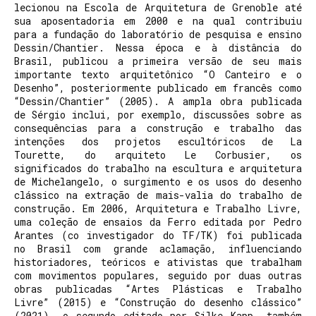
lecionou na Escola de Arquitetura de Grenoble até
sua aposentadoria em 2000 e na qual contribuiu
para a fundação do laboratório de pesquisa e ensino
Dessin/Chantier. Nessa época e à distância do
Brasil, publicou a primeira versão de seu mais
importante texto arquitetônico “O Canteiro e o
Desenho”, posteriormente publicado em francês como
“Dessin/Chantier” (2005). A ampla obra publicada
de Sérgio inclui, por exemplo, discussões sobre as
consequências para a construção e trabalho das
intenções dos projetos escultóricos de La
Tourette, do arquiteto Le Corbusier, os
significados do trabalho na escultura e arquitetura
de Michelangelo, o surgimento e os usos do desenho
clássico na extração de mais-valia do trabalho de
construção. Em 2006, Arquitetura e Trabalho Livre,
uma coleção de ensaios da Ferro editada por Pedro
Arantes (co investigador do TF/TK) foi publicada
no Brasil com grande aclamação, influenciando
historiadores, teóricos e ativistas que trabalham
com movimentos populares, seguido por duas outras
obras publicadas “Artes Plásticas e Trabalho
Livre” (2015) e “Construção do desenho clássico”
(2021), o segundo editado por Silke Kapp, também