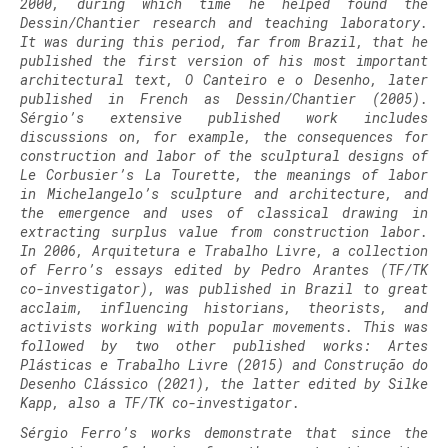
2000, during which time he helped found the
Dessin/Chantier research and teaching laboratory.
It was during this period, far from Brazil, that he
published the first version of his most important
architectural text,
O Canteiro e o Desenho
, later
published in French as
Dessin/Chantier
(2005).
Sérgio’s extensive published work includes
discussions on, for example, the consequences for
construction and labor of the sculptural designs of
Le Corbusier’s La Tourette, the meanings of labor
in Michelangelo’s sculpture and architecture, and
the emergence and uses of classical drawing in
extracting surplus value from construction labor.
In 2006,
Arquitetura e Trabalho Livre
, a collection
of Ferro’s essays edited by Pedro Arantes (TF/TK
co-investigator), was published in Brazil to great
acclaim, influencing historians, theorists, and
activists working with popular movements. This was
followed by two other published works:
Artes
Plásticas e Trabalho Livre
(2015) and
Construção do
Desenho Clássico
(2021), the latter edited by Silke
Kapp, also a TF/TK co-investigator.
Sérgio Ferro’s works demonstrate that since the