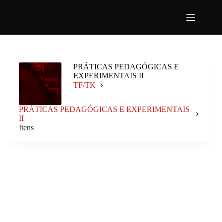
Pular
para
o
conteúdo
PRÁTICAS PEDAGÓGICAS E
EXPERIMENTAIS II
TF/TK
PRÁTICAS PEDAGÓGICAS E EXPERIMENTAIS
II
Itens