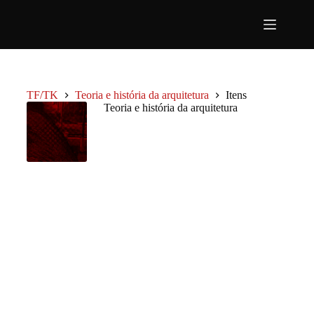
Pular
para
o
conteúdo
TF/TK
Teoria e história da arquitetura
Itens
Teoria e história da arquitetura