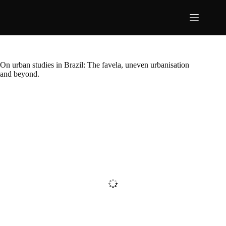
Pular
para
o
conteúdo
On urban studies in Brazil: The favela, uneven urbanisation
and beyond.