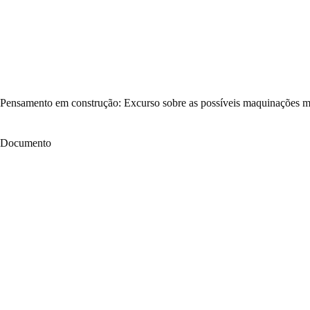
Pular
para
o
conteúdo
Pensamento em construção: Excurso sobre as possíveis maquinações me
Documento