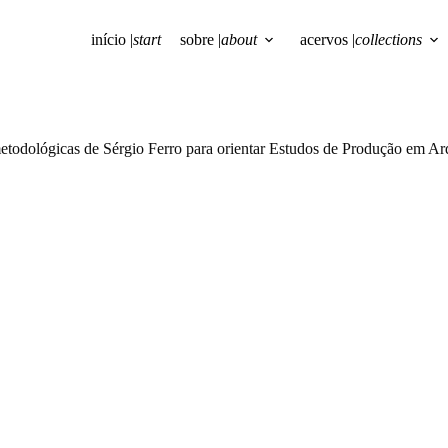
início |
start
sobre |
about
acervos |
collections
todológicas de Sérgio Ferro para orientar Estudos de Produção em Arq