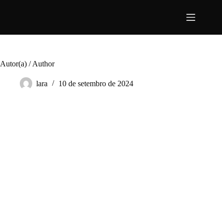
Pular
para
o
conteúdo
Autor(a) / Author
lara
10 de setembro de 2024