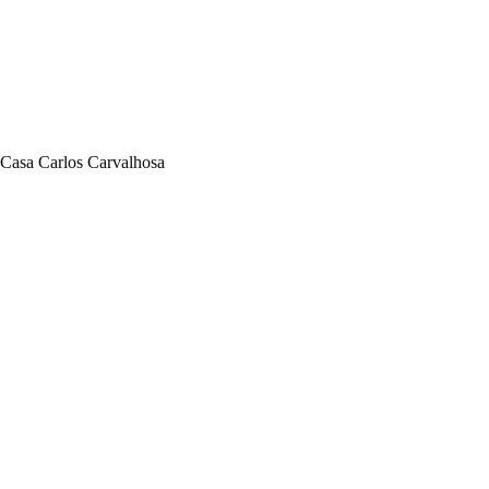
Pular
para
o
conteúdo
Casa Carlos Carvalhosa