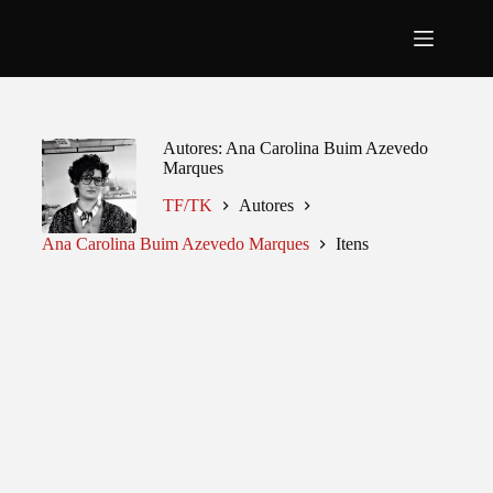
Pular
para
o
conteúdo
Autores
Ana Carolina Buim Azevedo
Marques
TF/TK
Autores
Ana Carolina Buim Azevedo Marques
Itens