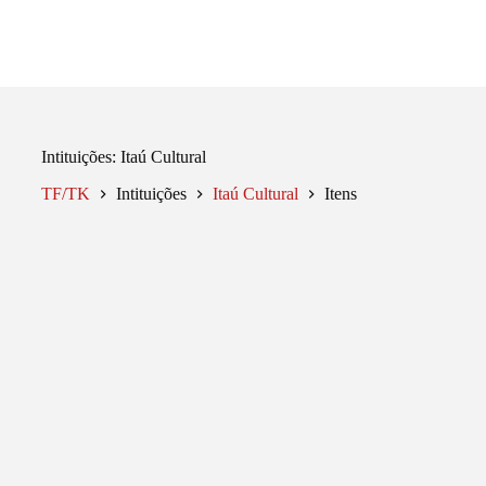
Pular
para
o
conteúdo
Intituições
Itaú Cultural
TF/TK
Intituições
Itaú Cultural
Itens