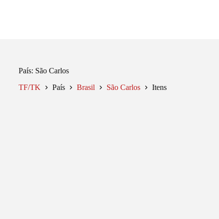
Pular
para
o
conteúdo
País
São Carlos
TF/TK
País
Brasil
São Carlos
Itens