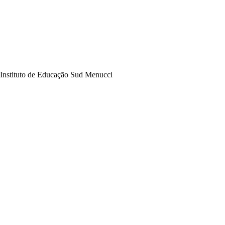
Pular
para
o
conteúdo
Instituto de Educação Sud Menucci