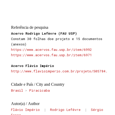
Referência de pesquisa
Acervo Rodrigo Lefèvre (FAU USP)
Constam 30 folhas doe projeto e 15 documentos
(anexos)
https://www.acervos.fau.usp.br/item/6992
https://www.acervos.fau.usp.br/item/6971
Acervo Flávio Império
http://www.flavioimperio.com.br/projeto/505784.
Cidade e País / City and Country
Brasil
>
Piracicaba
Autor(a) / Author
Flávio Império
|
Rodrigo Lefévre
|
Sérgio