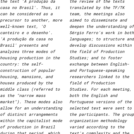
the text 'A produção da
the review of the texts
casa no Brasil'. Thus, it
translated by the TF/TK
can be considered as a
team, the meetings also
precursor to another, more
aimed to disseminate and
well-known text, 'O
deepen the understanding of
canteiro e o desenho'.
Sérgio Ferro's work in both
'A produção da casa no
languages; to structure and
Brasil' presents and
develop discussions within
analyzes three modes of
the field of Production
housing production in the
Studies; and to foster
country: the self-
exchange between English-
construction of popular
and Portuguese-speaking
housing, mansions, and
researchers linked to the
houses produced by the
field of Production
middle class (referred to
Studies. For each meeting,
as the "narrow mass
both the English and
market"). These modes also
Portuguese versions of the
allow for an understanding
selected text were sent to
of distinct arrangements
the participants. The group
within the capitalist mode
organization methodology
of production in Brazil
varied according to the
during that period, which
text's complexity and the