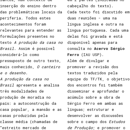
inserção do ensino dentro
cabeçalho do texto).
das problemáticas locais da
Cada texto foi discutido em
periferia. Todos estes
duas reuniões - uma na
acontecimentos foram
língua inglesa e outra na
relevantes para entender as
língua portuguesa. Cada uma
formulações presentes no
delas foi gravada e está
texto
A produção da casa no
disponível apenas para
Brasil
. Assim é possível
consulta no
Acervo Sérgio
considerá-lo como
Ferro
(IAU USP).
pressuposto de outro texto,
Além de divulgar e
mais conhecido,
O canteiro
promover a revisão dos
e o desenho
.
textos traduzidos pela
A produção da casa no
equipe do TF/TK, o objetivo
Brasil
apresenta e analisa
dos encontros foi também
três modalidades de
disseminar e aprofundar o
produção de moradia no
acúmulo sobre a obra de
país: a autoconstrução da
Sérgio Ferro em ambas as
casa popular, a mansão e as
línguas; estruturar e
casas produzidas pela
desenvolver as discussões
classe média (chamadas de
sobre o campo dos
Estudos
"estreito mercado de
de Produção
; e promover o