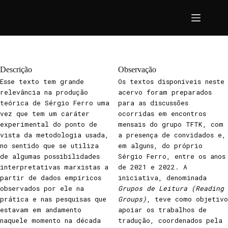
Pular
para
o
conteúdo
Descrição
Observação
Esse texto tem grande
Os textos disponíveis neste
relevância na produção
acervo foram preparados
teórica de Sérgio Ferro uma
para as discussões
vez que tem um caráter
ocorridas em encontros
experimental do ponto de
mensais do grupo TFTK, com
vista da metodologia usada,
a presença de convidados e,
no sentido que se utiliza
em alguns, do próprio
de algumas possibilidades
Sérgio Ferro, entre os anos
interpretativas marxistas a
de 2021 e 2022. A
partir de dados empíricos
iniciativa, denominada
observados por ele na
Grupos de Leitura (Reading
prática e nas pesquisas que
Groups)
, teve como objetivo
estavam em andamento
apoiar os trabalhos de
naquele momento na década
tradução, coordenados pela