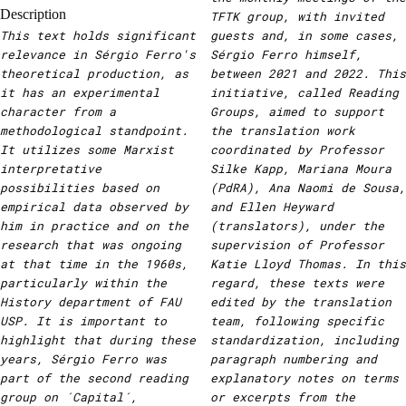
Description
TFTK group, with invited
This text holds significant
guests and, in some cases,
relevance in Sérgio Ferro's
Sérgio Ferro himself,
theoretical production, as
between 2021 and 2022. This
it has an experimental
initiative, called Reading
character from a
Groups, aimed to support
methodological standpoint.
the translation work
It utilizes some Marxist
coordinated by Professor
interpretative
Silke Kapp, Mariana Moura
possibilities based on
(PdRA), Ana Naomi de Sousa,
empirical data observed by
and Ellen Heyward
him in practice and on the
(translators), under the
research that was ongoing
supervision of Professor
at that time in the 1960s,
Katie Lloyd Thomas. In this
particularly within the
regard, these texts were
History department of FAU
edited by the translation
USP. It is important to
team, following specific
highlight that during these
standardization, including
years, Sérgio Ferro was
paragraph numbering and
part of the second reading
explanatory notes on terms
group on ´Capital´,
or excerpts from the