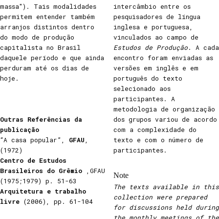
massa"). Tais modalidades
intercâmbio entre os
permitem entender também
pesquisadores de língua
arranjos distintos dentro
inglesa e portuguesa,
do modo de produção
vinculados ao campo de
capitalista no Brasil
Estudos de Produção
. A cada
daquele período e que ainda
encontro foram enviadas as
perduram até os dias de
versões em inglês e em
hoje.
português do texto
selecionado aos
participantes. A
metodologia de organização
Outras Referências da
dos grupos variou de acordo
publicação
com a complexidade do
“A casa popular”,
GFAU
,
texto e com o número de
(1972)
participantes.
Centro de Estudos
Brasileiros do Grêmio
,GFAU
Note
(1975;1979) p. 51-63
The texts available in this
Arquitetura e trabalho
collection were prepared
livre
(2006), pp. 61-104
for discussions held during
the monthly meetings of the