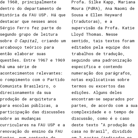
de 1960, principalmente
Profa. Silke Kapp, Mariana
dentro do departamento de
Moura (PdRA), Ana Naomi de
História da FAU USP. Há que
Sousa e Ellen Heyward
destacar que nesses anos
(tradutoras), e a
Sérgio Ferro fez parte do
supervisão da Profa. Katie
segundo grupo de leitura
Lloyd Thomas. Nesse
sobre
O Capital
, criando um
sentido, tais textos foram
arcabouço teórico para
editados pela equipe dos
então elaborar suas
trabalhos de tradução,
questões. Entre 1967 e 1969
seguindo uma padronização
há uma série de
específica e contendo
acontecimentos relevantes:
numeração dos parágrafos,
o rompimento com o Partido
notas explicativas sobre
Comunista Brasileiro, o
termos ou excertos das
direcionamento da sua
edições. Alguns deles
produção de arquitetura
encontram-se separados por
para escolas públicas, a
partes, de acordo com a sua
participação das discussões
complexidade e o tempo de
sobre as mudanças
discussão, como é o caso
curriculares na FAU USP e a
deste texto "A produção da
renovação do ensino da FAU
casa no Brasil", dividido
Santos, num contexto de
em 2 partes (indicadas no