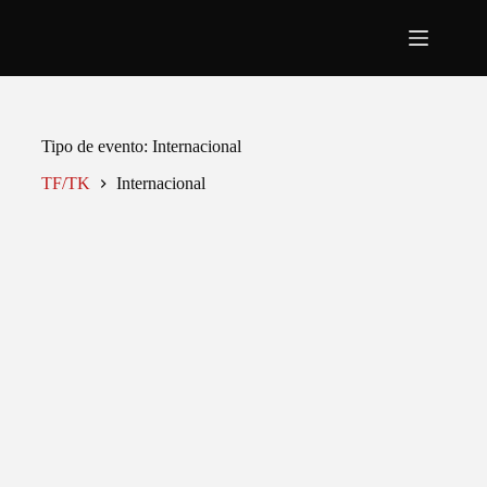
Pular
para
o
conteúdo
Tipo de evento
Internacional
TF/TK
Internacional