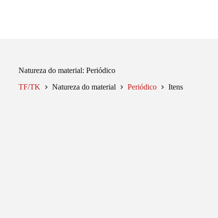
Pular
para
o
conteúdo
Natureza do material
Periódico
TF/TK
Natureza do material
Periódico
Itens